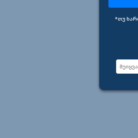
*თუ ხარ